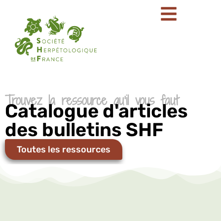
Trouvez la ressource qu’il vous faut
Catalogue d'articles
des bulletins SHF
Toutes les ressources