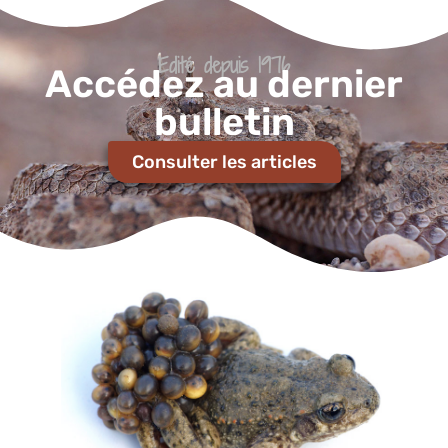
Edité depuis 1976
Accédez au dernier
bulletin
Consulter les articles