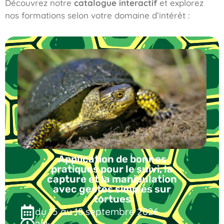
Découvrez notre
catalogue interactif
et explorez
nos formations selon votre domaine d’intérêt :
Application de bonnes
pratiques pour le suivi, la
capture et la manipulation
avec gestes simples sur
tortues
du 15 au 18 septembre 2026