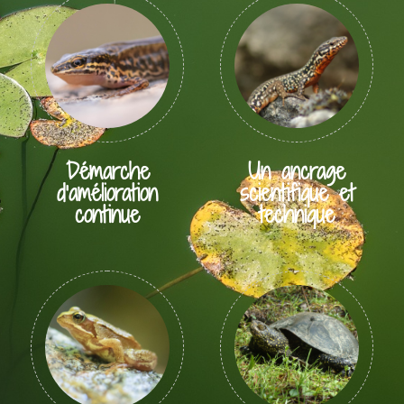
Démarche
Un ancrage
d’amélioration
scientifique et
continue
technique