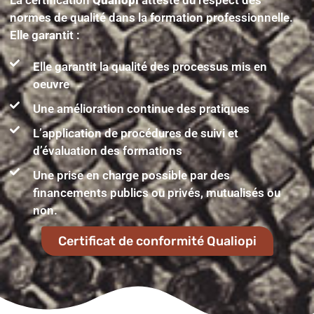
La certification
Qualiopi
atteste du respect des
normes de qualité dans la formation professionnelle.
Elle garantit :
Elle garantit la qualité des processus mis en
oeuvre
Une amélioration continue des pratiques
L’application de procédures de suivi et
d’évaluation des formations
Une prise en charge possible par des
financements publics ou privés, mutualisés ou
non.
Certificat de conformité Qualiopi