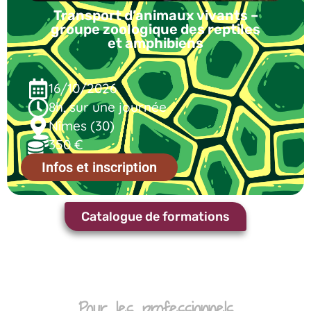
Transport d’animaux vivants –
groupe zoologique des reptiles
et amphibiens
16/10/2026
8h, sur une journée
Nîmes (30)
350 €
Infos et inscription
Catalogue de formations
Pour les professionnels