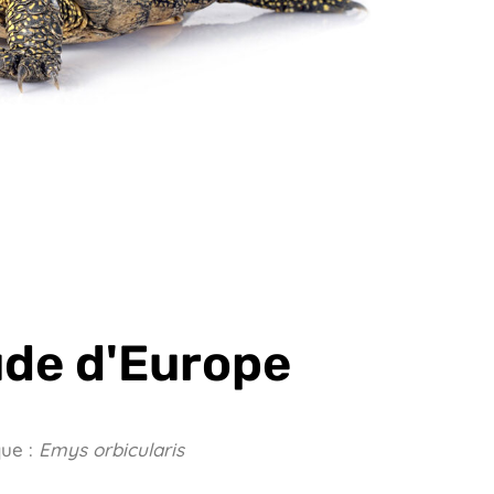
ude d'Europe
ue :
Emys orbicularis