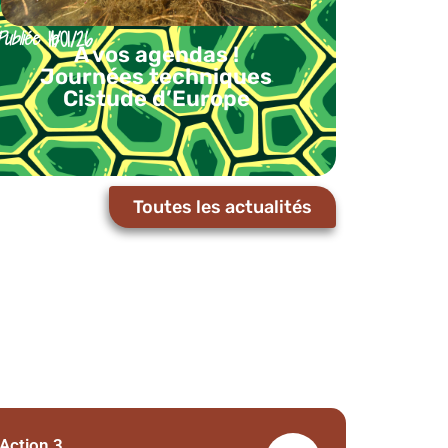
Publiée le
11/01/26
A vos agendas !
Journées techniques
Cistude d’Europe
Toutes les actualités
Action 3