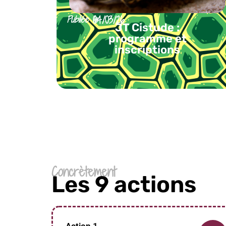
Publiée le
04/03/26
JT Cistude :
programme et
inscriptions
Concrètement
Les 9 actions
Action 1