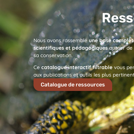
Ress
Nous avons rassemblé
une base complèt
scientifiques et pédagogiques
autour de 
sa conservation.
Ce
catalogue interactif filtrable
vous per
aux publications et outils les plus pertinent
Catalogue de ressources