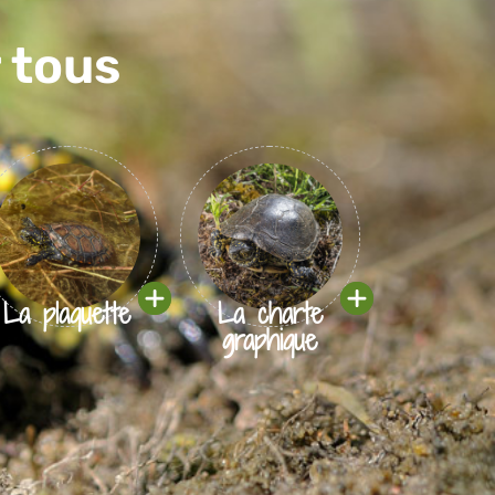
 tous
La plaquette
La charte
graphique