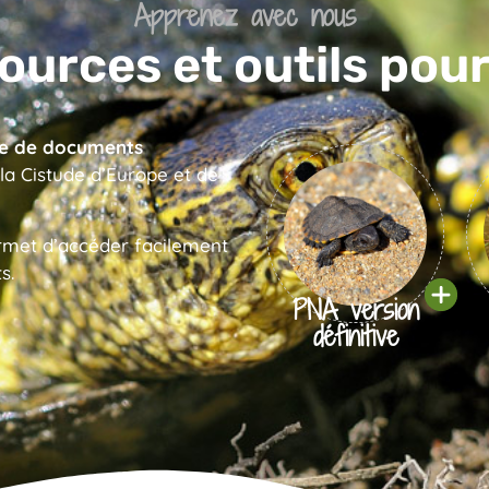
Apprenez avec nous
ources et outils pour
e de documents
la Cistude d’Europe et de
met d’accéder facilement
s.
PNA version
définitive