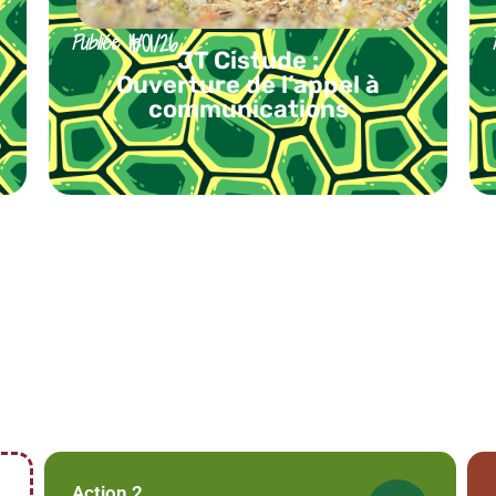
Publiée le
11/01/26
JT Cistude :
Ouverture de l’appel à
communications
Action 2