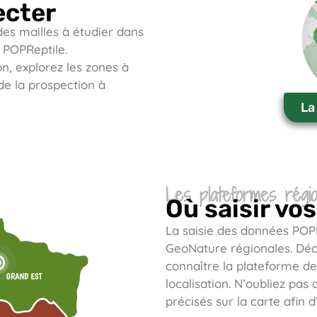
ecter
des mailles à étudier dans
POPReptile.
on, explorez les zones à
 de la prospection à
La
Les plateformes régio
Où saisir vo
La saisie des données POPR
GeoNature régionales. Dé
connaître la plateforme de 
localisation. N’oubliez pa
précisés sur la carte afin 