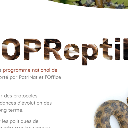
OPRepti
le
programme national de
orté par PatriNat et l’Office
ur des protocoles
ndances d’évolution des
long terme.
les politiques de