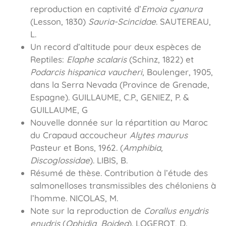
reproduction en captivité d’
Emoia cyanura
(Lesson, 1830)
Sauria-Scincidae
. SAUTEREAU,
L.
Un record d’altitude pour deux espèces de
Reptiles:
Elaphe scalaris
(Schinz, 1822) et
Podarcis hispanica vaucheri
, Boulenger, 1905,
dans la Serra Nevada (Province de Grenade,
Espagne). GUILLAUME, C.P., GENIEZ, P. &
GUILLAUME, G
Nouvelle donnée sur la répartition au Maroc
du Crapaud accoucheur
Alytes maurus
Pasteur et Bons, 1962. (
Amphibia,
Discoglossidae
). LIBIS, B.
Résumé de thèse. Contribution à l’étude des
salmonelloses transmissibles des chéloniens à
l’homme. NICOLAS, M.
Note sur la reproduction de
Corallus enydris
enydris
(
Ophidia, Boidea
). LOGEROT, D.