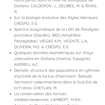
Doñana. CALDERON, J., DELIBES, M. & RIVAS,
R.
Sur la biologie évolutive des Alytes ibériques.
CRESPO, E.G.
Spectre isozymatique de la LDH de Pelodytes
punctatus (Daudin), 1802 (Amphibia-
Pelodytidae). VIEGAS A.M., VICENTE, L.A.,
OLIVEIRA, M.E. & CRESPO, E.G.
Quelques données biométriques sur
Emys
orbicularis
en Doñana (Huelva, Espagne).
ANDREU, A.C.
Densité, structure des populations et rythmes
d’activité de la tortue d’Hermann
Testudo
hermanni robertmertensi
dans le Sud-Est de
la France. CHEYLAN, M.
La conservation des tortues
méditerranéennes. LAMBERT, M.R.K.