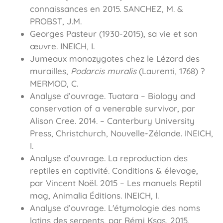
connaissances en 2015. SANCHEZ, M. &
PROBST, J.M.
Georges Pasteur (1930-2015), sa vie et son
œuvre. INEICH, I.
Jumeaux monozygotes chez le Lézard des
murailles,
Podarcis muralis
(Laurenti, 1768) ?
MERMOD, C.
Analyse d’ouvrage. Tuatara – Biology and
conservation of a venerable survivor, par
Alison Cree. 2014. – Canterbury University
Press, Christchurch, Nouvelle-Zélande. INEICH,
I.
Analyse d’ouvrage. La reproduction des
reptiles en captivité. Conditions & élevage,
par Vincent Noël. 2015 – Les manuels Reptil
mag, Animalia Éditions. INEICH, I.
Analyse d’ouvrage. Lʼétymologie des noms
latins des serpents, par Rémi Ksas, 2015.