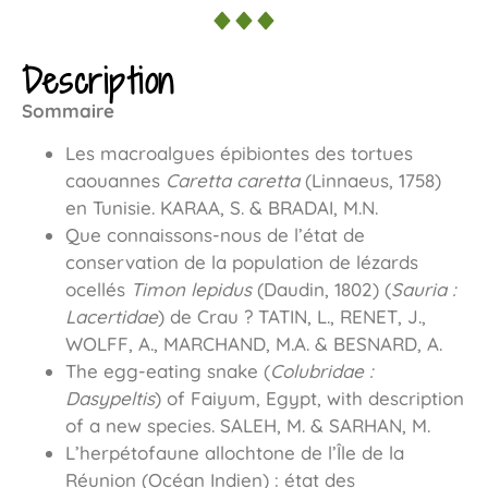
Description
Sommaire
Les macroalgues épibiontes des tortues
caouannes
Caretta caretta
(Linnaeus, 1758)
en Tunisie. KARAA, S. & BRADAI, M.N.
Que connaissons-nous de l’état de
conservation de la population de lézards
ocellés
Timon lepidus
(Daudin, 1802) (
Sauria :
Lacertidae
) de Crau ? TATIN, L., RENET, J.,
WOLFF, A., MARCHAND, M.A. & BESNARD, A.
The egg-eating snake (
Colubridae :
Dasypeltis
) of Faiyum, Egypt, with description
of a new species. SALEH, M. & SARHAN, M.
L’herpétofaune allochtone de l’Île de la
Réunion (Océan Indien) : état des