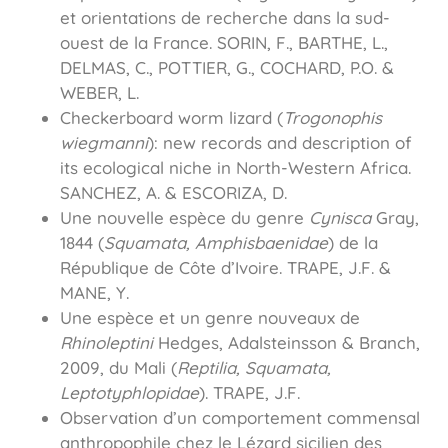
et orientations de recherche dans la sud-
ouest de la France. SORIN, F., BARTHE, L.,
DELMAS, C., POTTIER, G., COCHARD, P.O. &
WEBER, L.
Checkerboard worm lizard (
Trogonophis
wiegmanni
): new records and description of
its ecological niche in North-Western Africa.
SANCHEZ, A. & ESCORIZA, D.
Une nouvelle espèce du genre
Cynisca
Gray,
1844 (
Squamata, Amphisbaenidae
) de la
République de Côte d’Ivoire. TRAPE, J.F. &
MANE, Y.
Une espèce et un genre nouveaux de
Rhinoleptini
Hedges, Adalsteinsson & Branch,
2009, du Mali (
Reptilia, Squamata,
Leptotyphlopidae
). TRAPE, J.F.
Observation d’un comportement commensal
anthropophile chez le Lézard sicilien des