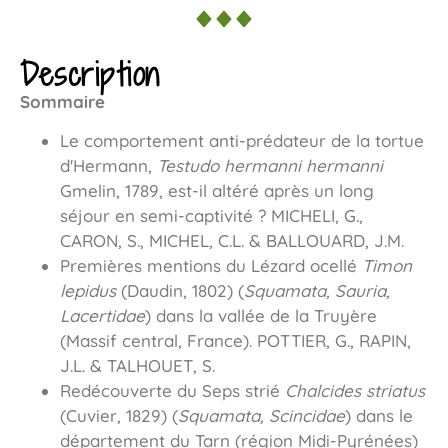
Description
Sommaire
Le comportement anti-prédateur de la tortue
dʼHermann,
Testudo hermanni hermanni
Gmelin, 1789, est-il altéré après un long
séjour en semi-captivité ? MICHELI, G.,
CARON, S., MICHEL, C.L. & BALLOUARD, J.M.
Premières mentions du Lézard ocellé
Timon
lepidus
(Daudin, 1802) (
Squamata, Sauria,
Lacertidae
) dans la vallée de la Truyère
(Massif central, France). POTTIER, G., RAPIN,
J.L. & TALHOUET, S.
Redécouverte du Seps strié
Chalcides striatus
(Cuvier, 1829) (
Squamata, Scincidae
) dans le
département du Tarn (région Midi-Pyrénées)