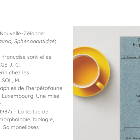
 Nouvelle-Zélande:
auria, Sphenodontidae
).
française sont-elles
GE J.-C.
rin chez les
LSOL, M.
graphies de l’herpétofaune
e Luxembourg. Une mise
.
1987) – La tortue de
morphologie, biologie,
é. Salmonelloses