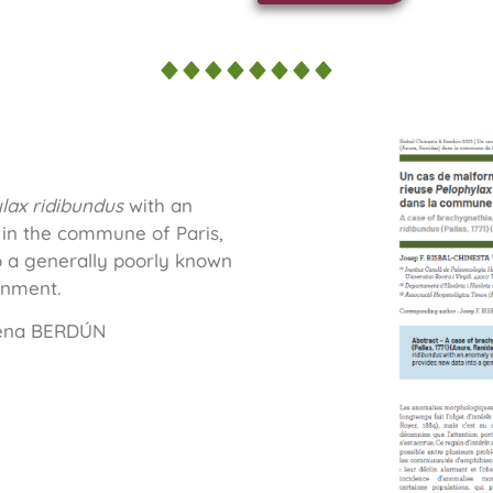
lax ridibundus
with an
 in the commune of Paris,
o a generally poorly known
onment.
lena BERDÚN