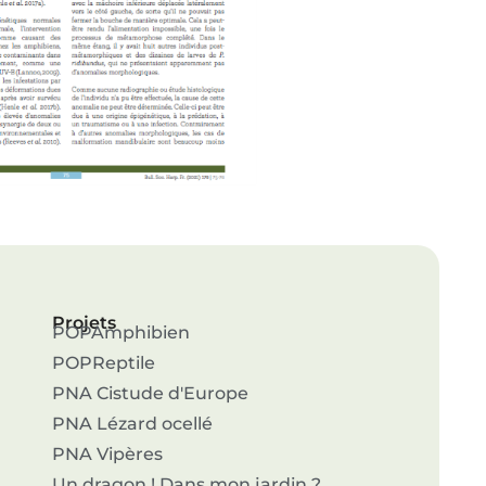
Projets
POPAmphibien
POPReptile
PNA Cistude d'Europe
PNA Lézard ocellé
PNA Vipères
Un dragon ! Dans mon jardin ?