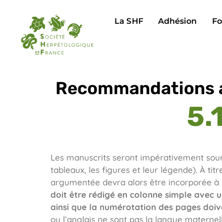
La SHF
Adhésion
Fo
Recommandations a
5.
Les manuscrits seront impérativement soum
tableaux, les figures et leur légende). À tit
argumentée devra alors être incorporée à l
doit être rédigé en colonne simple avec u
ainsi que la numérotation des pages doive
ou l’anglais ne sont pas la langue maternell