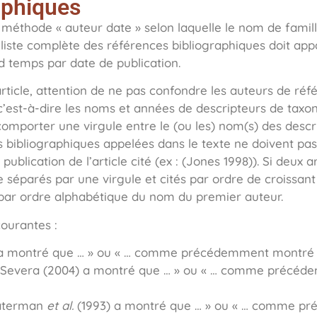
aphiques
a méthode « auteur date » selon laquelle le nom de famill
 liste complète des références bibliographiques doit app
 temps par date de publication.
’article, attention de ne pas confondre les auteurs de ré
’est-à-dire les noms et années de descripteurs de taxon
mporter une virgule entre le (ou les) nom(s) des descrip
s bibliographiques appelées dans le texte ne doivent pas
ublication de l’article cité (ex : (Jones 1998)). Si deux ar
e séparés par une virgule et cités par ordre de croissant 
 par ordre alphabétique du nom du premier auteur.
courantes :
) a montré que … » ou « … comme précédemment montré 
et Severa (2004) a montré que … » ou « … comme précé
Waterman
et al.
(1993) a montré que … » ou « … comme p