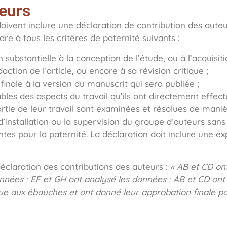
teurs
oivent inclure une déclaration de contribution des auteu
e à tous les critères de paternité suivants :
 substantielle à la conception de l’étude, ou à l’acquisit
action de l’article, ou encore à sa révision critique ;
inale à la version du manuscrit qui sera publiée ;
les des aspects du travail qu’ils ont directement effectu
partie de leur travail sont examinées et résolues de mani
 d’installation ou la supervision du groupe d’auteurs san
tes pour la paternité. La déclaration doit inclure une ex
éclaration des contributions des auteurs :
« AB et CD ont
onnées ; EF et GH ont analysé les données ; AB et CD ont
ue aux ébauches et ont donné leur approbation finale pou