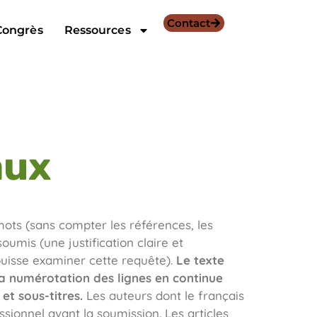
Contact
Congrès
Ressources
aux
ots (sans compter les références, les
oumis (une justification claire et
puisse examiner cette requête).
Le texte
 La numérotation des lignes en continue
et sous-titres.
Les auteurs dont le français
ssionnel avant la soumission. Les articles