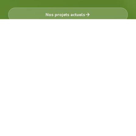
Nos projets actuels
Devenir membre
Une histoire de passion et de curiosité
Qui sommes-nous ?
Créée en 1971, la Société herpétologique de
France s’engage depuis un demi-siècle pour la
protection des reptiles et des amphibiens.
À la croisée de la science, de la pédagogie et de la