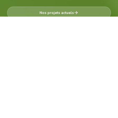
Nos projets actuels
Devenir membre
Une histoire de passion et de curiosité
Qui sommes-nous ?
Créée en 1971, la Société herpétologique de
France s’engage depuis un demi-siècle pour la
protection des reptiles et des amphibiens.
À la croisée de la science, de la pédagogie et de la