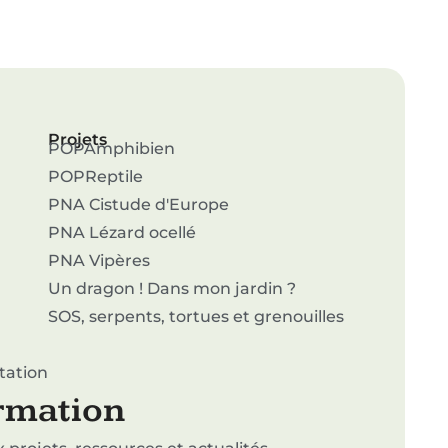
Projets
POPAmphibien
POPReptile
PNA Cistude d'Europe
PNA Lézard ocellé
PNA Vipères
Un dragon ! Dans mon jardin ?
SOS, serpents, tortues et grenouilles
tation
ormation