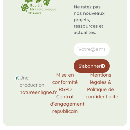
Ne ratez pas
nos nouveaux
projets,
ressources et
actualités.
S'abonner
Mise en
Mentions
Une
conformité
légales &
production
RGPD
Politique de
natureenligne.fr
Contrat
confidentialité
d’engagement
républicain