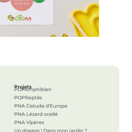
Projets
POPAmphibien
POPReptile
PNA Cistude d'Europe
PNA Lézard ocellé
PNA Vipères
Un dragon ! Dans mon jardin ?