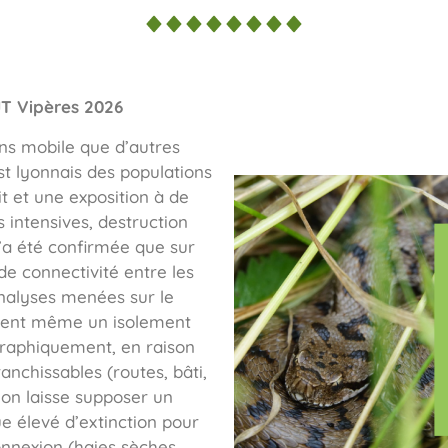
JT Vipères 2026
ns mobile que d’autres
st lyonnais des populations
it et une exposition à de
intensives, destruction
n’a été confirmée que sur
e connectivité entre les
analyses menées sur le
iquent même un isolement
graphiquement, en raison
ranchissables (routes, bâti,
ion laisse supposer un
e élevé d’extinction pour
onnexion (haies sèches,