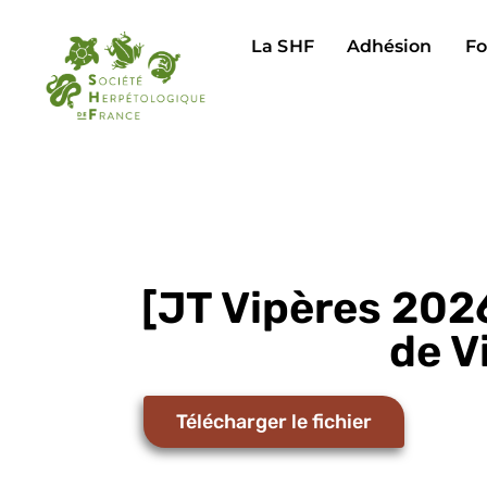
La SHF
Adhésion
Fo
[JT Vipères 202
de V
Télécharger le fichier