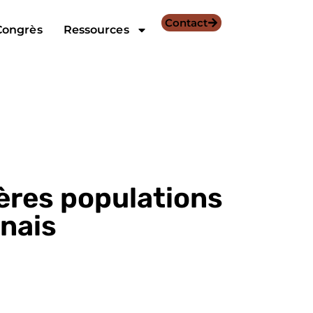
Contact
Congrès
Ressources
ères populations
nnais