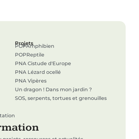
Projets
POPAmphibien
POPReptile
PNA Cistude d'Europe
PNA Lézard ocellé
PNA Vipères
Un dragon ! Dans mon jardin ?
SOS, serpents, tortues et grenouilles
tation
ormation