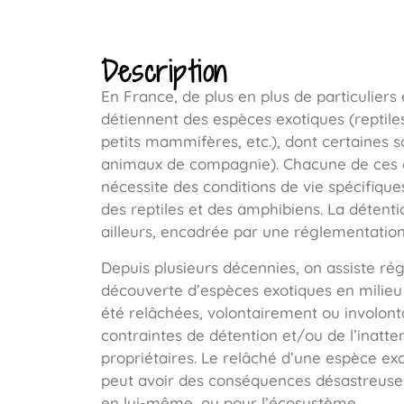
Description
En France, de plus en plus de particuliers
détiennent des espèces exotiques (reptile
petits mammifères, etc.), dont certaines
animaux de compagnie). Chacune de ces 
nécessite des conditions de vie spécifique
des reptiles et des amphibiens. La détent
ailleurs, encadrée par une réglementatio
Depuis plusieurs décennies, on assiste ré
découverte d’espèces exotiques en milieu 
été relâchées, volontairement ou involont
contraintes de détention et/ou de l’inatte
propriétaires. Le relâché d’une espèce exo
peut avoir des conséquences désastreuses,
en lui-même, ou pour l’écosystème.