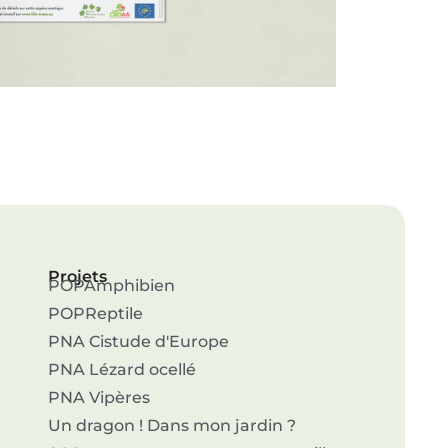
Projets
POPAmphibien
POPReptile
PNA Cistude d'Europe
PNA Lézard ocellé
PNA Vipères
Un dragon ! Dans mon jardin ?