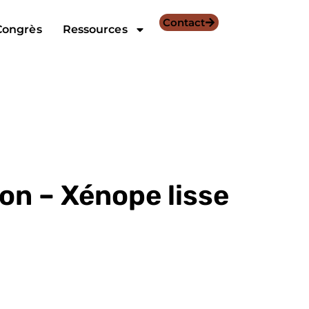
Contact
Congrès
Ressources
don – Xénope lisse