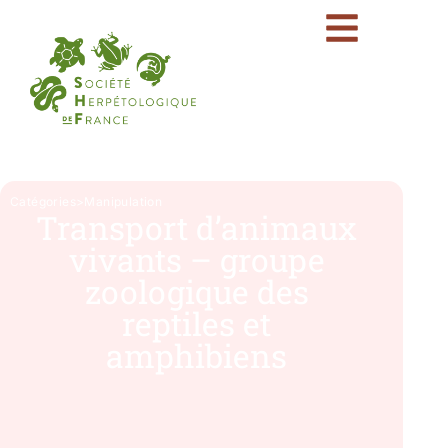
Catégories
>
Manipulation
Transport d’animaux
vivants – groupe
zoologique des
reptiles et
amphibiens