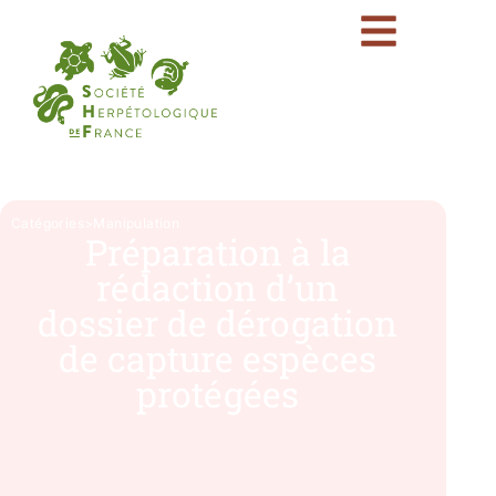
Catégories
>
Manipulation
Préparation à la
rédaction d’un
dossier de dérogation
de capture espèces
protégées