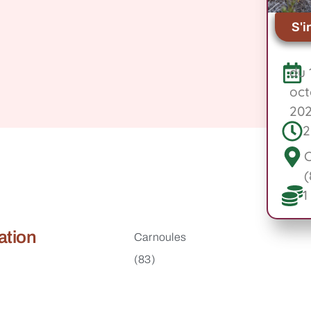
S'i
du 
oct
20
2
C
(
1
ation
Carnoules
(83)