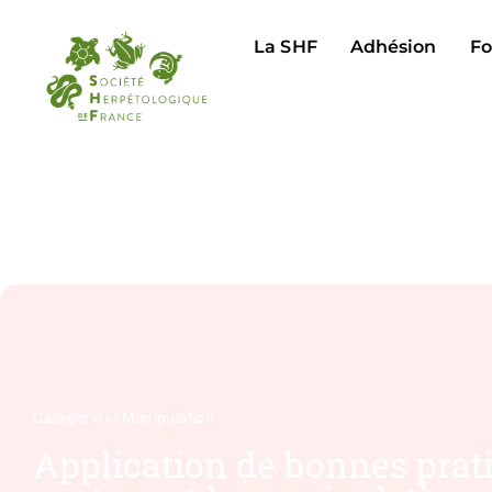
La SHF
Adhésion
Fo
Catégories
>
Manipulation
Application de bonnes pratiq