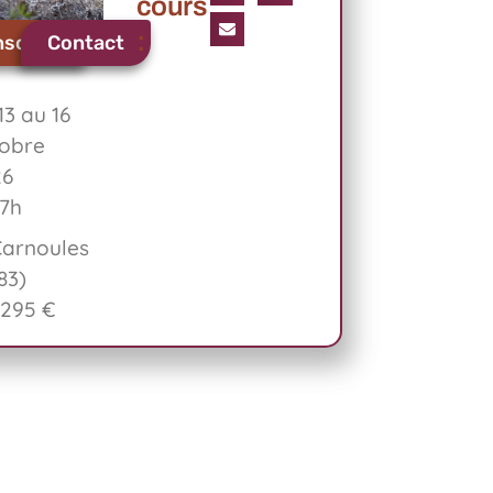
cours
:
nscrire
Contact
13 au 16
obre
26
7h
arnoules
83)
 295 €