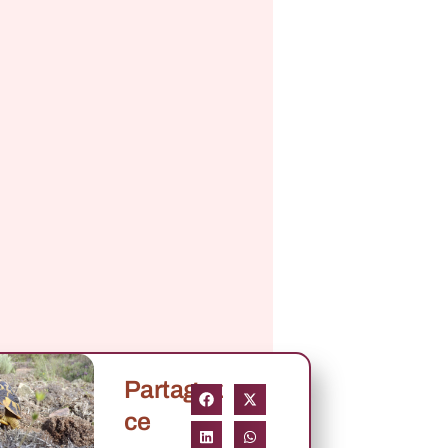
Partagez
ce