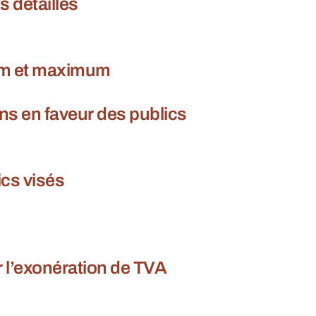
 détaillés
um et maximum
ns en faveur des publics
ics visés
ur l’exonération de TVA