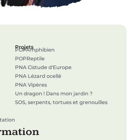
Projets
POPAmphibien
POPReptile
PNA Cistude d'Europe
PNA Lézard ocellé
PNA Vipères
Un dragon ! Dans mon jardin ?
SOS, serpents, tortues et grenouilles
tation
ormation