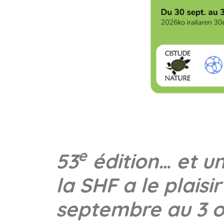
e
53
édition… et u
la SHF a le plais
septembre au 3 o