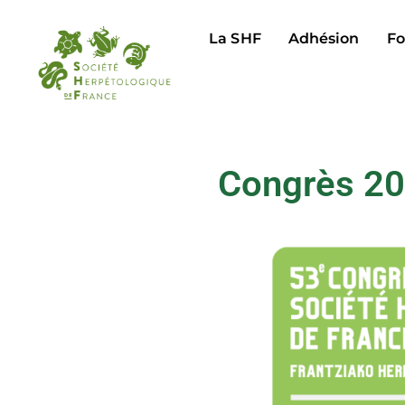
La SHF
Adhésion
Fo
Congrès 202