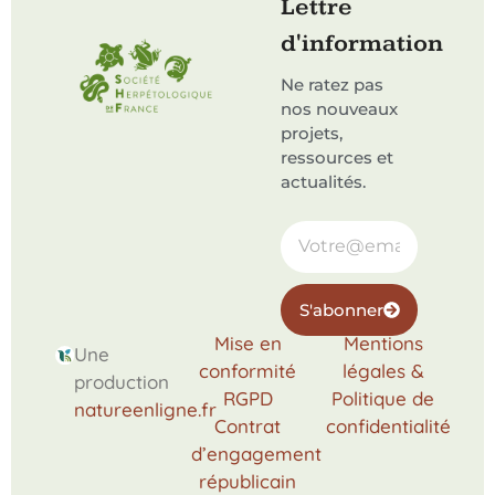
Lettre
d'information
Ne ratez pas
nos nouveaux
projets,
ressources et
actualités.
S'abonner
Mise en
Mentions
Une
conformité
légales &
production
RGPD
Politique de
natureenligne.fr
Contrat
confidentialité
d’engagement
républicain